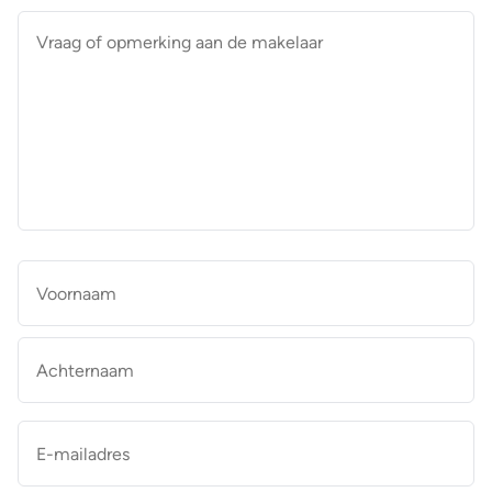
Vraag
of
opmerking
aan
de
makelaar
*
Naam
*
Vo
Ac
E-
mailadres
*