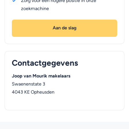
Zorg voor een hogere positie in onze
zoekmachine
Aan de slag
Contactgegevens
Joop van Mourik makelaars
Swaenenstate 3
4043 KE
Opheusden