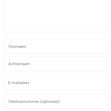
aan
de
makelaar
*
Naam
*
Vo
Ac
E-
mailadres
*
Telefoonnummer
(optioneel)