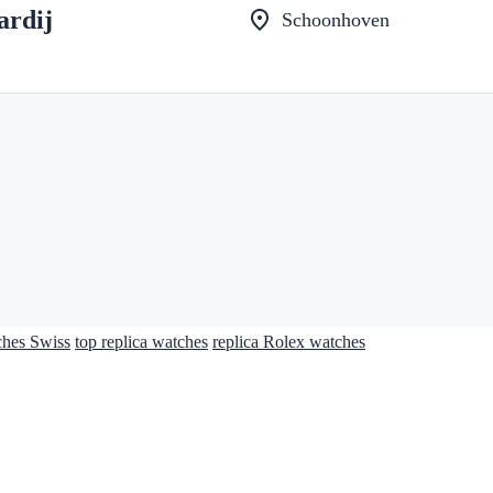
ardij
Schoonhoven
ches Swiss
top replica watches
replica Rolex watches