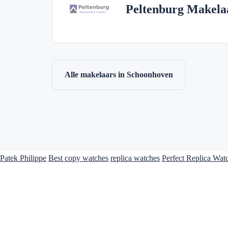
Peltenburg Makela
Alle makelaars in Schoonhoven
Patek Philippe
Best copy watches
replica watches
Perfect Replica Wat