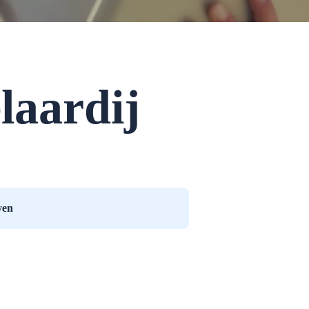
laardij
ven