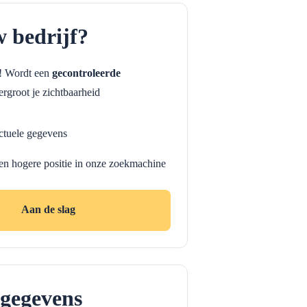
w bedrijf?
f! Wordt een
gecontroleerde
rgroot je zichtbaarheid
ctuele gegevens
en hogere positie in onze zoekmachine
Aan de slag
gegevens