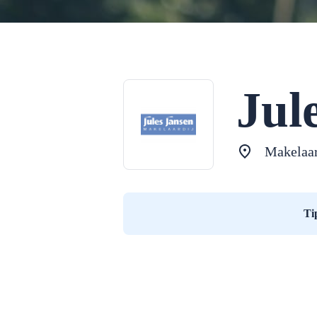
Jul
Makelaar
Ti