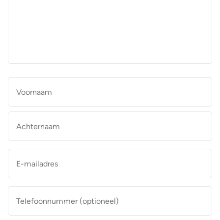
aan
de
makelaar
*
Naam
*
Vo
Ac
E-
mailadres
*
Telefoonnummer
(optioneel)