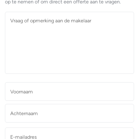
op te nemen of om direct een offerte aan te vragen.
Vraag
of
opmerking
aan
de
makelaar
*
Naam
*
Vo
Ac
E-