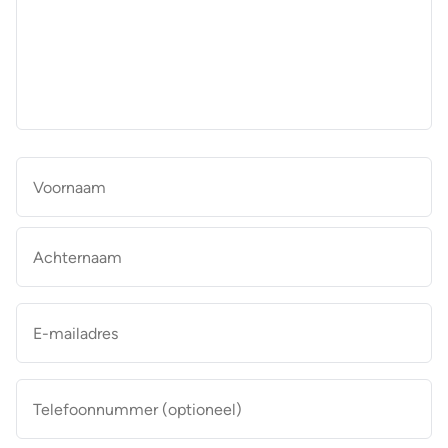
aan
de
makelaar
*
Naam
*
Vo
Ac
E-
mailadres
*
Telefoonnummer
(optioneel)