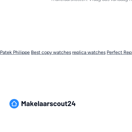
Patek Philippe
Best copy watches
replica watches
Perfect Rep