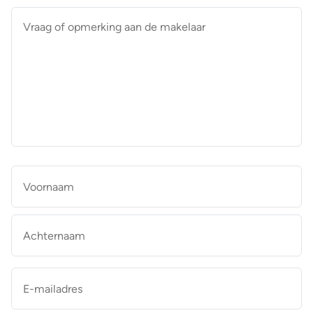
Vraag
of
opmerking
aan
de
makelaar
*
Naam
*
Vo
Ac
E-
mailadres
*