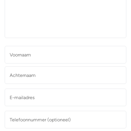
aan
de
makelaar
*
Naam
*
Vo
Ac
E-
mailadres
*
Telefoonnummer
(optioneel)