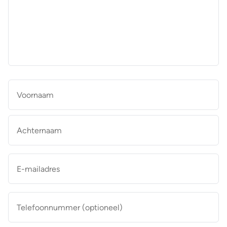
aan
de
makelaar
*
Naam
*
Vo
Ac
E-
mailadres
*
Telefoonnummer
(optioneel)