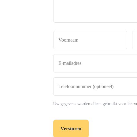
makelaar
*
Naam
*
Voor
E-
mailadres
*
Telefoonnummer
(optioneel)
Uw gegevens worden alleen gebruikt voor het v