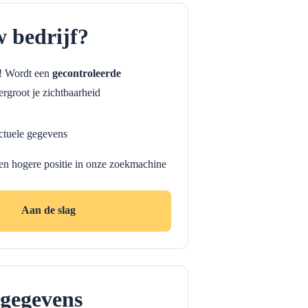
w bedrijf?
f! Wordt een
gecontroleerde
rgroot je zichtbaarheid
ctuele gegevens
en hogere positie in onze zoekmachine
Aan de slag
gegevens