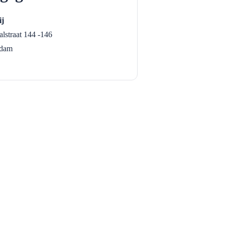
ij
lstraat 144 -146
rdam