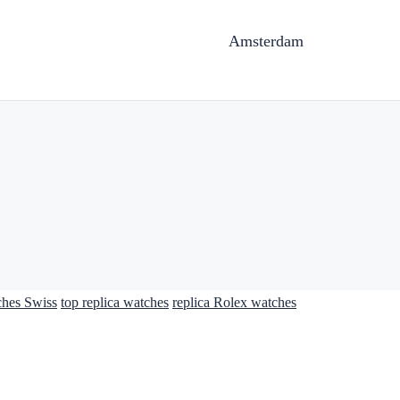
Amsterdam
ches Swiss
top replica watches
replica Rolex watches