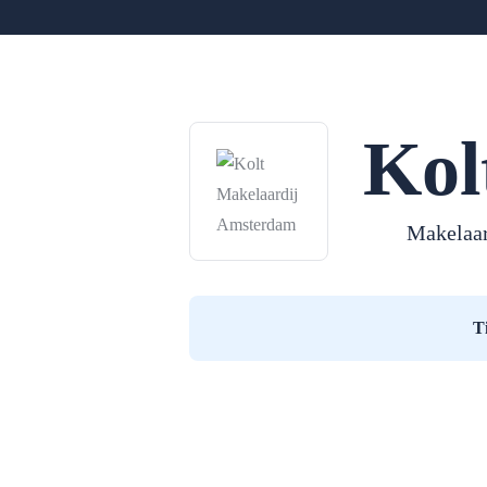
Kol
Makelaa
T