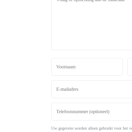
of
opmerking
aan
de
makelaar
*
Naam
*
Voor
E-
mailadres
*
Telefoonnummer
(optioneel)
Uw gegevens worden alleen gebruikt voor het v