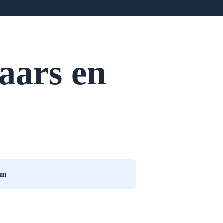
aars en
am