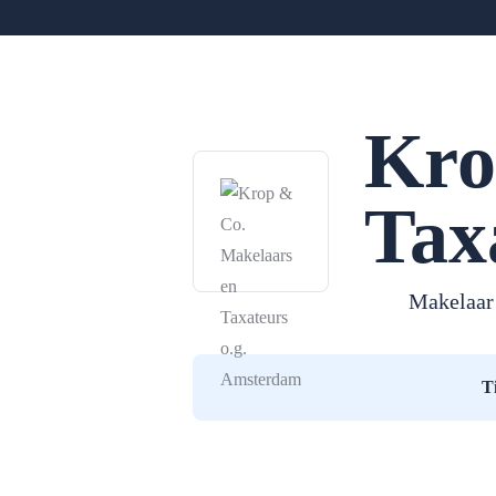
Kro
Tax
Makelaar
T