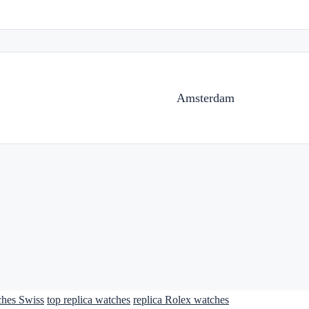
Amsterdam
ches Swiss
top replica watches
replica Rolex watches