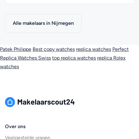
Alle makelaars in Nijmegen
Patek Philippe
Best copy watches
replica watches
Perfect
Replica Watches Swiss
top replica watches
replica Rolex
watches
Over ons
Veelgestelde vragen