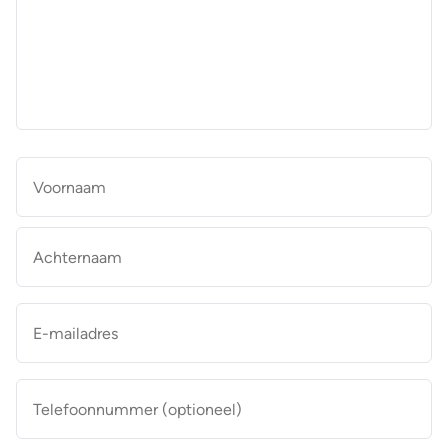
aan
de
makelaar
*
Naam
*
Vo
Ac
E-
mailadres
*
Telefoonnummer
(optioneel)