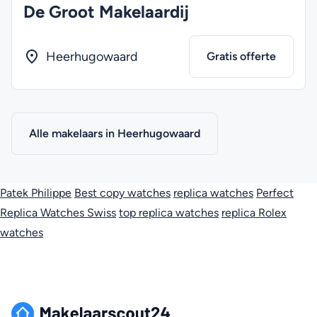
De Groot Makelaardij
Heerhugowaard
Gratis offerte
Alle makelaars in Heerhugowaard
Patek Philippe
Best copy watches
replica watches
Perfect
Replica Watches Swiss
top replica watches
replica Rolex
watches