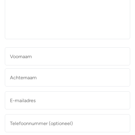
aan
de
makelaar
*
Naam
*
Vo
Ac
E-
mailadres
*
Telefoonnummer
(optioneel)