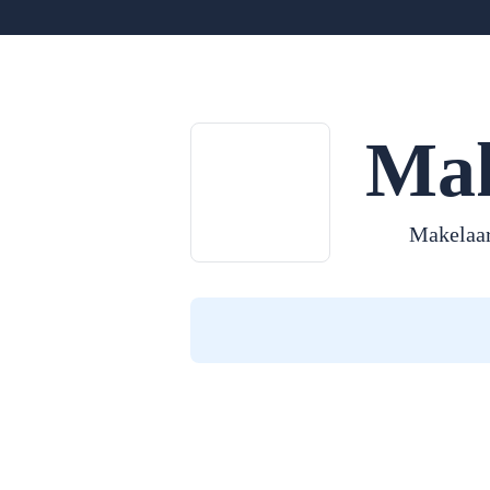
Mak
Makelaar