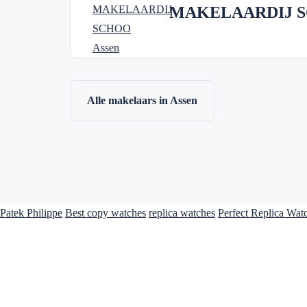
MAKELAARDIJ 
Alle makelaars in Assen
Patek Philippe
Best copy watches
replica watches
Perfect Replica Wat