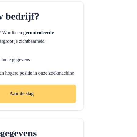
w bedrijf?
f! Wordt een
gecontroleerde
rgroot je zichtbaarheid
ctuele gegevens
en hogere positie in onze zoekmachine
Aan de slag
gegevens