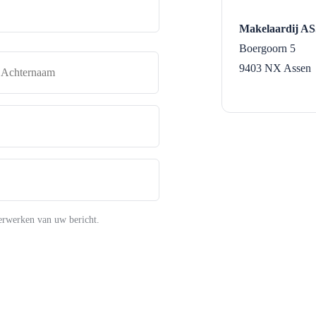
Makelaardij A
Boergoorn 5
naam
Achternaam
9403 NX
Assen
erwerken van uw bericht.