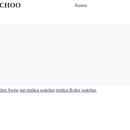
SCHOO
Assen
ches Swiss
top replica watches
replica Rolex watches