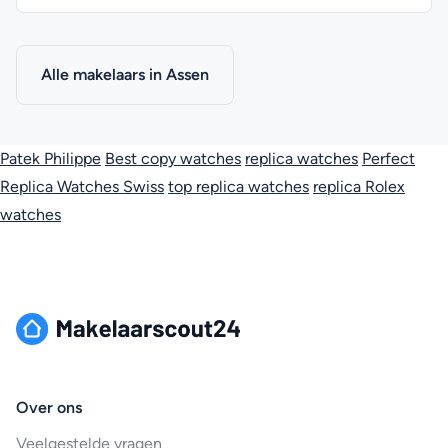
Alle makelaars in Assen
Patek Philippe
Best copy watches
replica watches
Perfect
Replica Watches Swiss
top replica watches
replica Rolex
watches
Over ons
Veelgestelde vragen