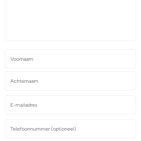
aan
de
makelaar
*
Naam
*
Vo
Ac
E-
mailadres
*
Telefoonnummer
(optioneel)