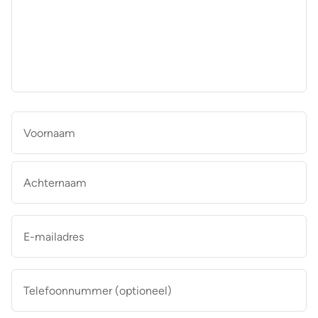
aan
de
makelaar
*
Naam
*
Vo
Ac
E-
mailadres
*
Telefoonnummer
(optioneel)