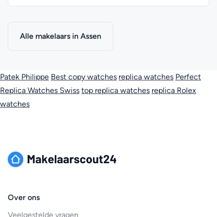
Alle makelaars in Assen
Patek Philippe
Best copy watches
replica watches
Perfect
Replica Watches Swiss
top replica watches
replica Rolex
watches
Over ons
Veelgestelde vragen