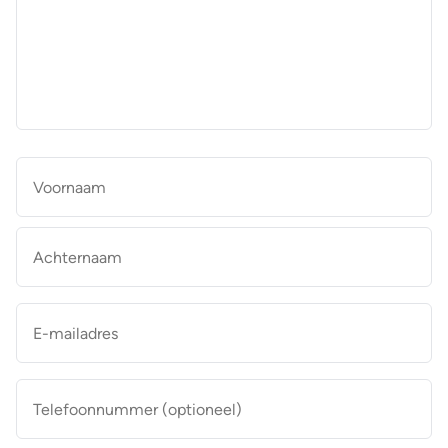
aan
de
makelaar
*
Naam
*
Vo
Ac
E-
mailadres
*
Telefoonnummer
(optioneel)