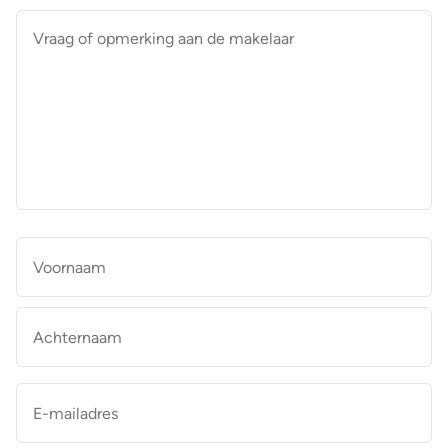
Vraag
of
opmerking
aan
de
makelaar
*
Naam
*
Vo
Ac
E-
mailadres
*