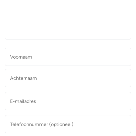
aan
de
makelaar
*
Naam
*
Vo
Ac
E-
mailadres
*
Telefoonnummer
(optioneel)