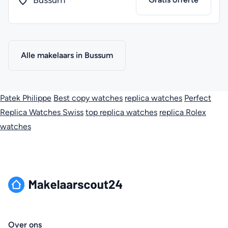
Bussum
Alle makelaars in Bussum
Patek Philippe
Best copy watches
replica watches
Perfect
Replica Watches Swiss
top replica watches
replica Rolex
watches
Over ons