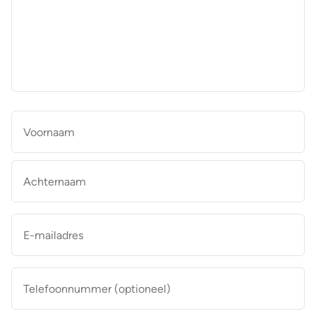
aan
de
makelaar
*
Naam
*
Vo
Ac
E-
mailadres
*
Telefoonnummer
(optioneel)