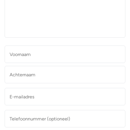
aan
de
makelaar
*
Naam
*
Vo
Ac
E-
mailadres
*
Telefoonnummer
(optioneel)