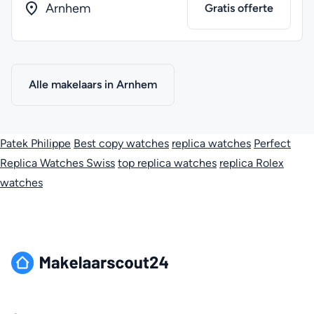
Arnhem
Gratis offerte
Alle makelaars in Arnhem
Patek Philippe
Best copy watches
replica watches
Perfect
Replica Watches Swiss
top replica watches
replica Rolex
watches