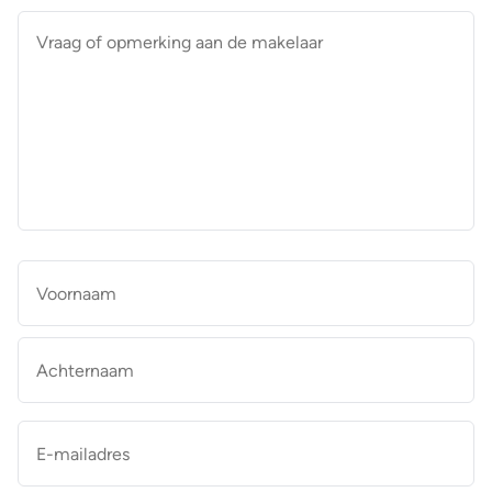
Vraag
of
opmerking
aan
de
makelaar
*
Naam
*
Vo
Ac
E-
mailadres
*