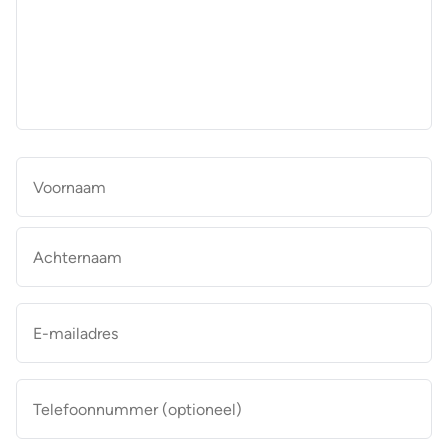
aan
de
makelaar
*
Naam
*
Vo
Ac
E-
mailadres
*
Telefoonnummer
(optioneel)