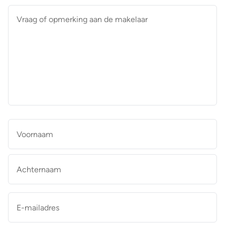
Vraag
of
opmerking
aan
de
makelaar
*
Naam
*
Vo
Ac
E-
mailadres
*