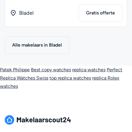
Bladel
Gratis offerte
Alle makelaars in Bladel
Patek Philippe
Best copy watches
replica watches
Perfect
Replica Watches Swiss
top replica watches
replica Rolex
watches