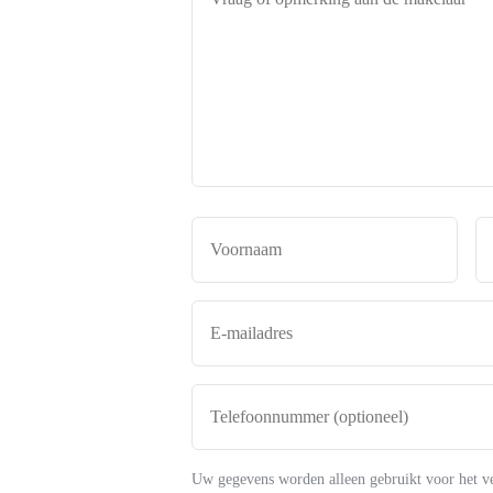
of
opmerking
aan
de
makelaar
*
Naam
*
Voor
E-
mailadres
*
Telefoonnummer
(optioneel)
Uw gegevens worden alleen gebruikt voor het v