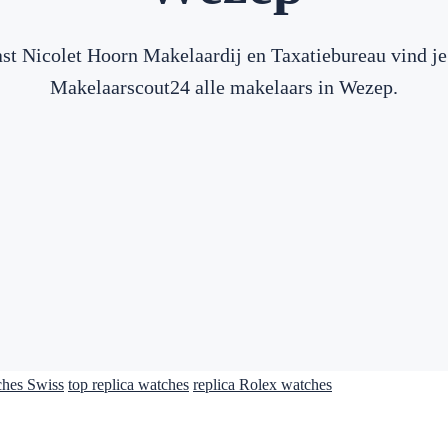
st Nicolet Hoorn Makelaardij en Taxatiebureau vind je
Makelaarscout24 alle makelaars in Wezep.
ches Swiss
top replica watches
replica Rolex watches