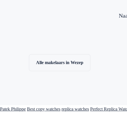
Naa
Alle makelaars in Wezep
Patek Philippe
Best copy watches
replica watches
Perfect Replica Wat