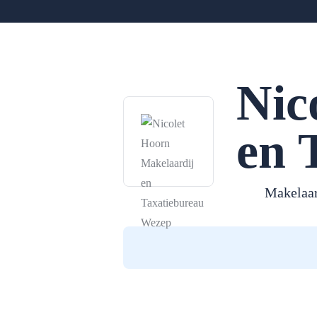
Nic
en 
Makelaar