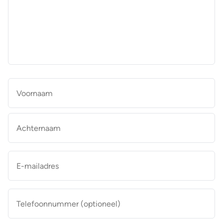
aan
de
makelaar
*
Naam
*
Vo
Ac
E-
mailadres
*
Telefoonnummer
(optioneel)