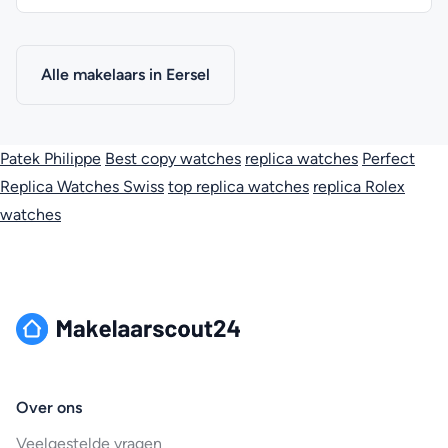
Alle makelaars in Eersel
Patek Philippe
Best copy watches
replica watches
Perfect
Replica Watches Swiss
top replica watches
replica Rolex
watches
Over ons
Veelgestelde vragen