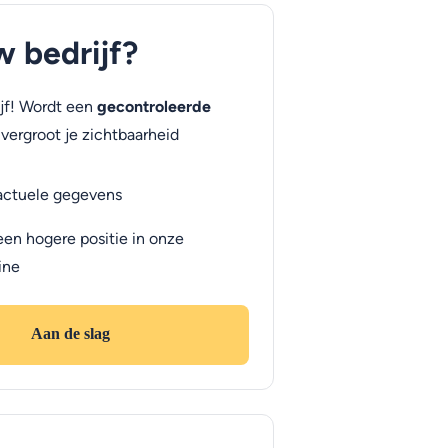
uw bedrijf?
jf! Wordt een
gecontroleerde
vergroot je zichtbaarheid
actuele gegevens
een hogere positie in onze
ine
Aan de slag