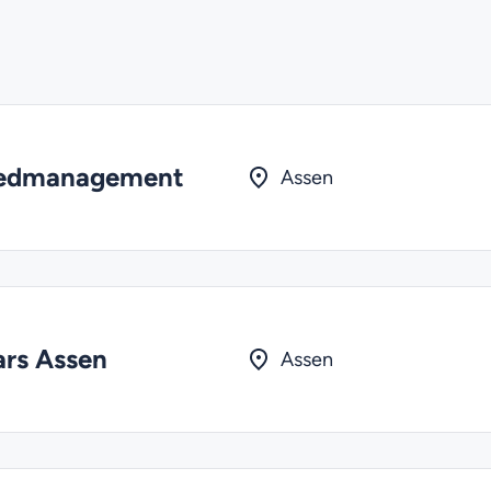
oedmanagement
Assen
ars Assen
Assen