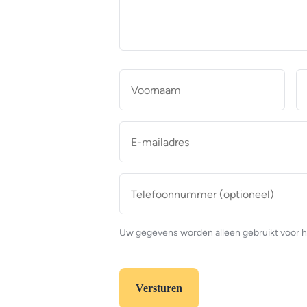
makelaar
*
Naam
*
Voor
E-
mailadres
*
Telefoonnummer
(optioneel)
Uw gegevens worden alleen gebruikt voor h