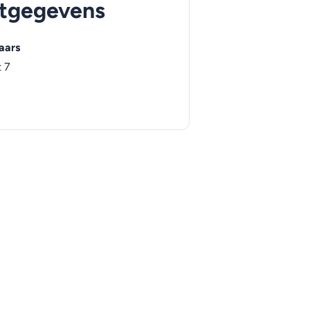
tgegevens
aars
t 7