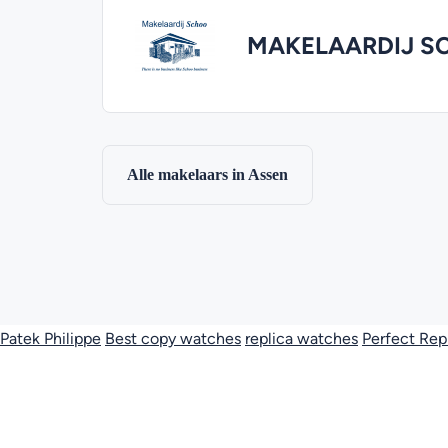
MAKELAARDIJ S
Alle makelaars in Assen
Patek Philippe
Best copy watches
replica watches
Perfect Rep