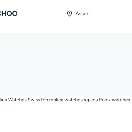
CHOO
Assen
lica Watches Swiss
top replica watches
replica Rolex watches