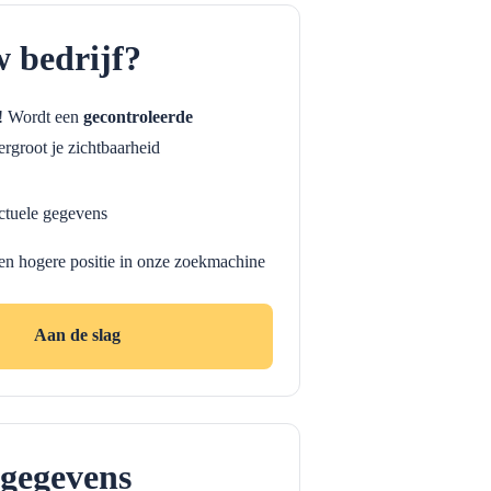
w bedrijf?
f! Wordt een
gecontroleerde
rgroot je zichtbaarheid
ctuele gegevens
en hogere positie in onze zoekmachine
Aan de slag
gegevens