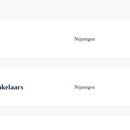
Nijmegen
akelaars
Nijmegen