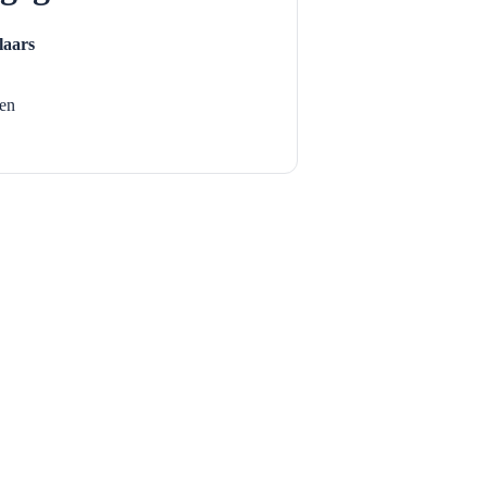
laars
en