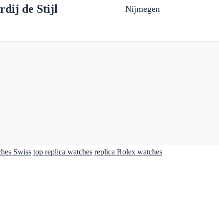
dij de Stijl
Nijmegen
ches Swiss
top replica watches
replica Rolex watches