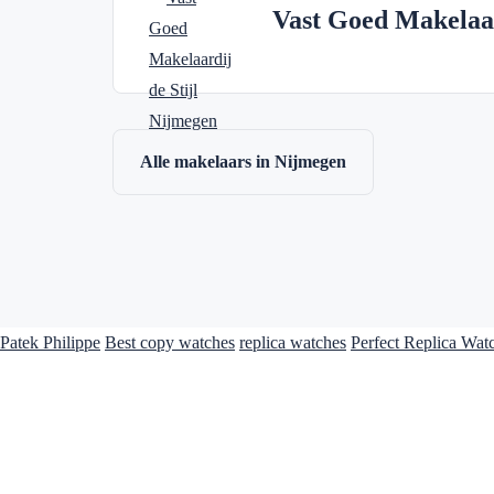
Vast Goed Makelaar
Alle makelaars in Nijmegen
Patek Philippe
Best copy watches
replica watches
Perfect Replica Wat