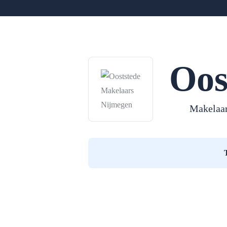
Oos
Makelaa