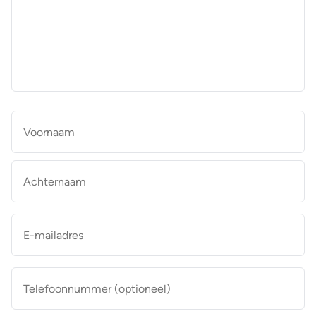
aan
de
makelaar
*
Naam
*
Vo
Ac
E-
mailadres
*
Telefoonnummer
(optioneel)