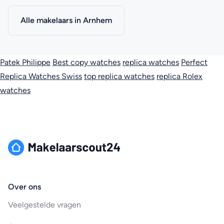
Alle makelaars in Arnhem
Patek Philippe
Best copy watches
replica watches
Perfect
Replica Watches Swiss
top replica watches
replica Rolex
watches
Over ons
Veelgestelde vragen