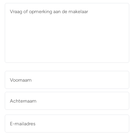
Vraag
of
opmerking
aan
de
makelaar
*
Naam
*
Vo
Ac
E-
mailadres
*