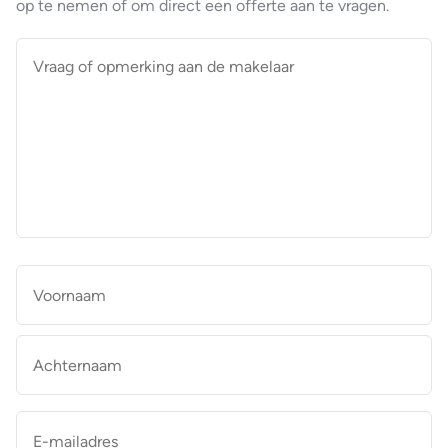
op te nemen of om direct een offerte aan te vragen.
Vraag
of
opmerking
aan
de
makelaar
*
Naam
*
Vo
Ac
E-