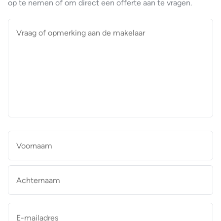
op te nemen of om direct een offerte aan te vragen.
Vraag
of
opmerking
aan
de
makelaar
*
Naam
*
Vo
Ac
E-