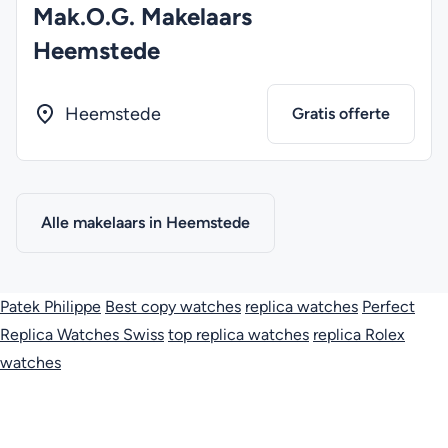
Mak.O.G. Makelaars
Heemstede
Heemstede
Gratis offerte
Alle makelaars in Heemstede
Patek Philippe
Best copy watches
replica watches
Perfect
Replica Watches Swiss
top replica watches
replica Rolex
watches