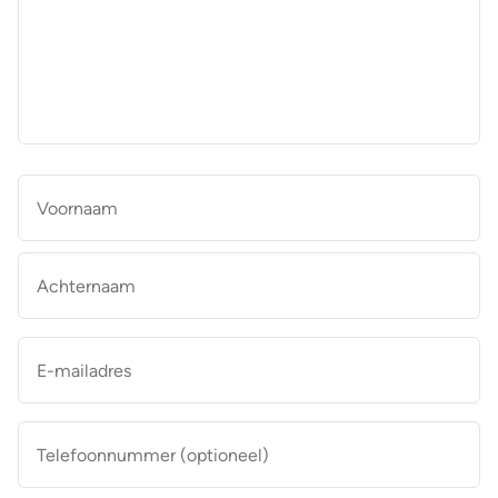
aan
de
makelaar
*
Naam
*
Vo
Ac
E-
mailadres
*
Telefoonnummer
(optioneel)