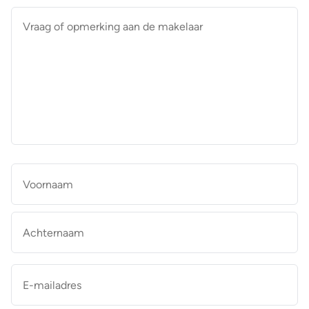
Vraag
of
opmerking
aan
de
makelaar
*
Naam
*
Vo
Ac
E-
mailadres
*