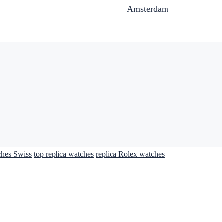
Amsterdam
ches Swiss
top replica watches
replica Rolex watches