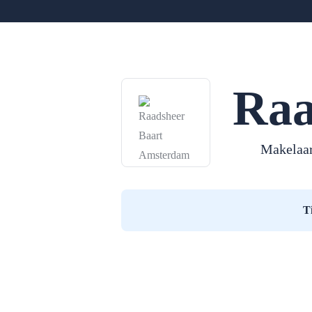
Raa
Makelaa
T