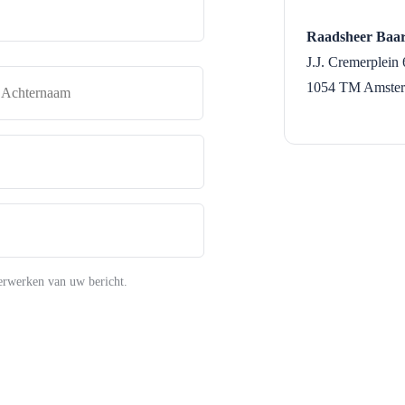
Raadsheer Baar
J.J. Cremerplein 
naam
Achternaam
1054 TM
Amste
erwerken van uw bericht.