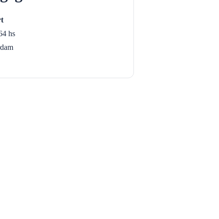
t
64 hs
rdam