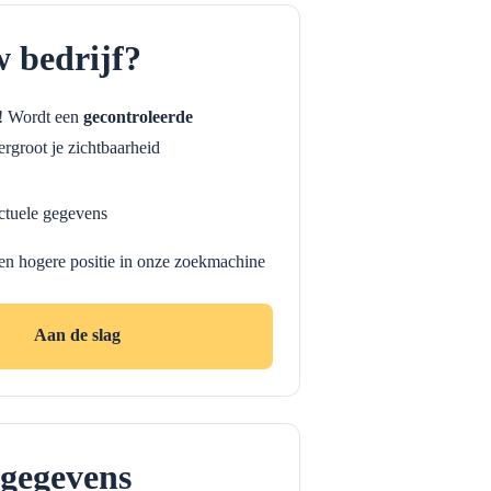
w bedrijf?
f! Wordt een
gecontroleerde
rgroot je zichtbaarheid
ctuele gegevens
en hogere positie in onze zoekmachine
Aan de slag
gegevens