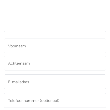
aan
de
makelaar
*
Naam
*
Vo
Ac
E-
mailadres
*
Telefoonnummer
(optioneel)