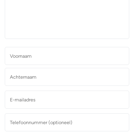
aan
de
makelaar
*
Naam
*
Vo
Ac
E-
mailadres
*
Telefoonnummer
(optioneel)