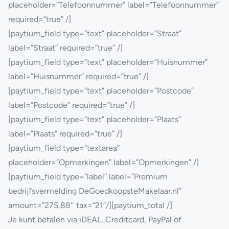
placeholder=”Telefoonnummer” label=”Telefoonnummer”
required=”true” /]
[paytium_field type=”text” placeholder=”Straat”
label=”Straat” required=”true” /]
[paytium_field type=”text” placeholder=”Huisnummer”
label=”Huisnummer” required=”true” /]
[paytium_field type=”text” placeholder=”Postcode”
label=”Postcode” required=”true” /]
[paytium_field type=”text” placeholder=”Plaats”
label=”Plaats” required=”true” /]
[paytium_field type=”textarea”
placeholder=”Opmerkingen” label=”Opmerkingen” /]
[paytium_field type=”label” label=”Premium
bedrijfsvermelding DeGoedkoopsteMakelaar.nl”
amount=”275,88″
tax=
“21”
/][paytium_total /]
Je kunt betalen via iDEAL, Creditcard, PayPal of