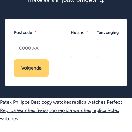
makelaars in jouw omgeving.
Postcode
*
Huisnr.
*
Toevoeging
Patek Philippe
Best copy watches
replica watches
Perfect
Replica Watches Swiss
top replica watches
replica Rolex
watches