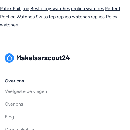
Patek Philippe
Best copy watches
replica watches
Perfect
Replica Watches Swiss
top replica watches
replica Rolex
watches
Over ons
Veelgestelde vragen
Over ons
Blog
Voor makelaars