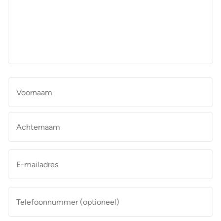
aan
de
makelaar
*
Naam
*
Vo
Ac
E-
mailadres
*
Telefoonnummer
(optioneel)