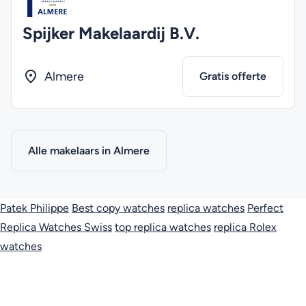
Spijker Makelaardij B.V.
Almere
Gratis offerte
Alle makelaars in Almere
Patek Philippe
Best copy watches
replica watches
Perfect
Replica Watches Swiss
top replica watches
replica Rolex
watches