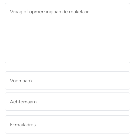
Vraag
of
opmerking
aan
de
makelaar
*
Naam
*
Vo
Ac
E-
mailadres
*