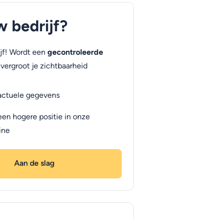
uw bedrijf?
jf! Wordt een
gecontroleerde
vergroot je zichtbaarheid
actuele gegevens
een hogere positie in onze
ine
Aan de slag