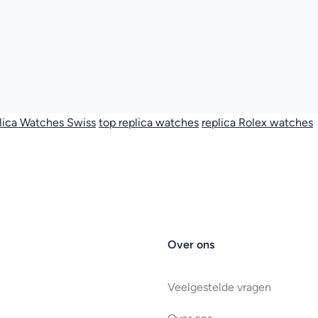
lica Watches Swiss
top replica watches
replica Rolex watches
Over ons
Veelgestelde vragen