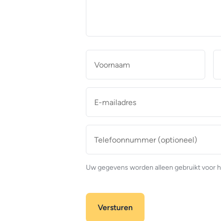
makelaar
*
Naam
*
Voor
E-
mailadres
*
Telefoonnummer
(optioneel)
Uw gegevens worden alleen gebruikt voor h