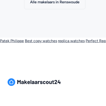
Alle makelaars in Renswoude
Patek Philippe
Best copy watches
replica watches
Perfect Rep