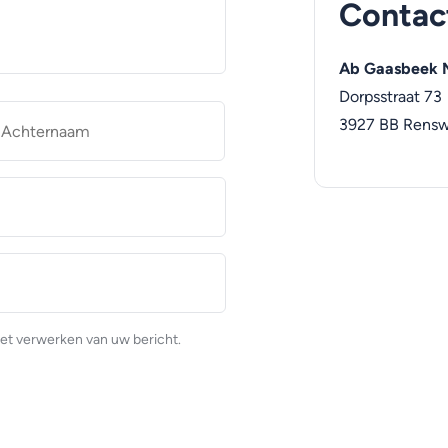
Contac
Ab Gaasbeek M
Dorpsstraat 73
naam
Achternaam
3927 BB
Rens
et verwerken van uw bericht.