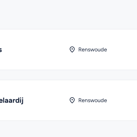
s
Renswoude
laardij
Renswoude