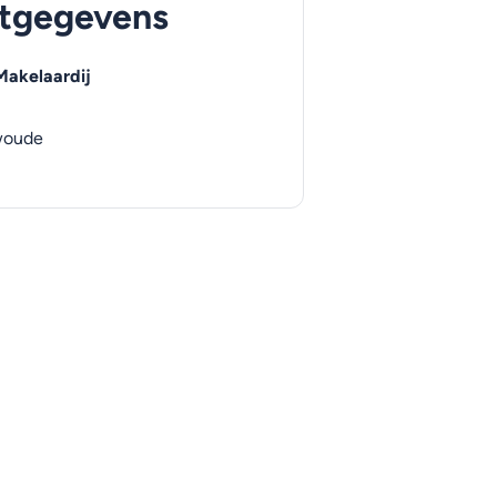
tgegevens
akelaardij
woude