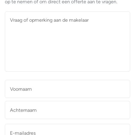
op te nemen of om direct een offerte aan te vragen.
Vraag
of
opmerking
aan
de
makelaar
*
Naam
*
Vo
Ac
E-