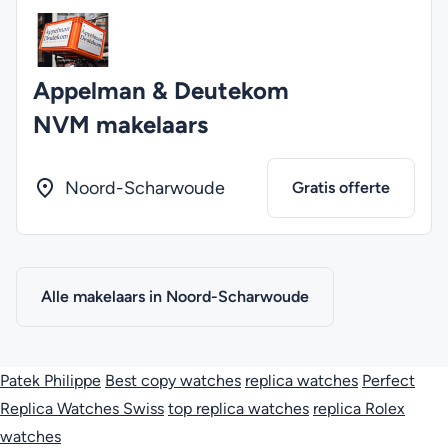
Appelman & Deutekom
NVM makelaars
Noord-Scharwoude
Gratis offerte
Alle makelaars in Noord-Scharwoude
Patek Philippe
Best copy watches
replica watches
Perfect
Replica Watches Swiss
top replica watches
replica Rolex
watches