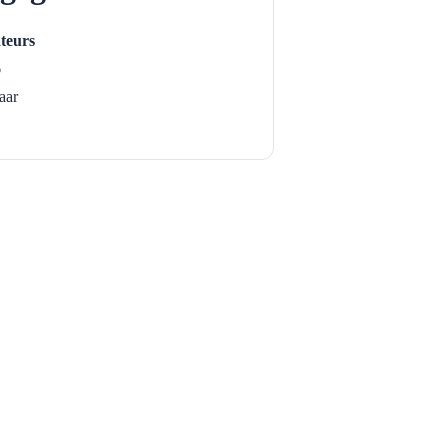
teurs
6
aar