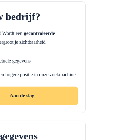
w bedrijf?
f! Wordt een
gecontroleerde
rgroot je zichtbaarheid
ctuele gegevens
en hogere positie in onze zoekmachine
Aan de slag
gegevens