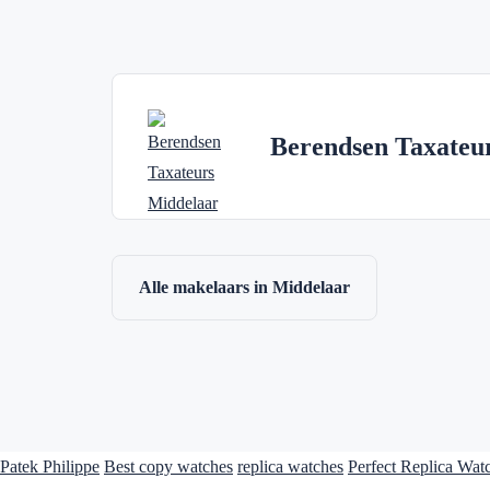
Berendsen Taxateu
Alle makelaars in Middelaar
Patek Philippe
Best copy watches
replica watches
Perfect Replica Wat