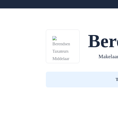
Ber
Makelaar
T