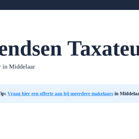
endsen Taxateu
 in Middelaar
ip:
Vraag hier een offerte aan bij meerdere makelaars
in Middela