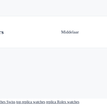
rs
Middelaar
ches Swiss
top replica watches
replica Rolex watches