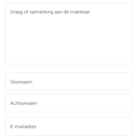
Vraag
of
opmerking
aan
de
makelaar
*
Naam
*
Vo
Ac
E-
mailadres
*