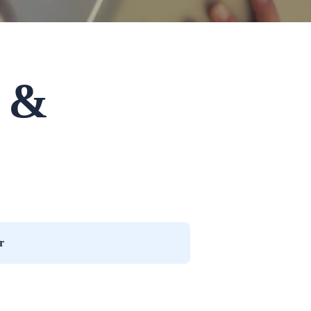
j &
r