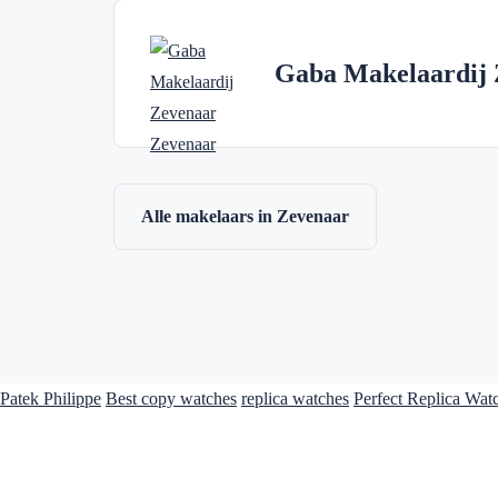
Gaba Makelaardij 
Alle makelaars in Zevenaar
Patek Philippe
Best copy watches
replica watches
Perfect Replica Wat