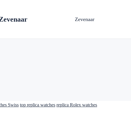
Zevenaar
Zevenaar
ches Swiss
top replica watches
replica Rolex watches