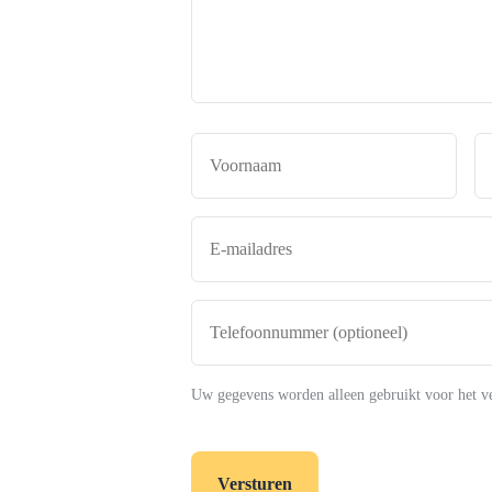
de
makelaar
*
Naam
*
Voor
E-
mailadres
*
Telefoonnummer
(optioneel)
Uw gegevens worden alleen gebruikt voor het v