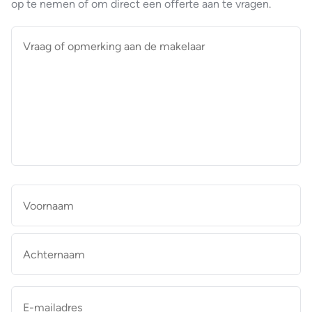
op te nemen of om direct een offerte aan te vragen.
Vraag
of
opmerking
aan
de
makelaar
*
Naam
*
Vo
Ac
E-