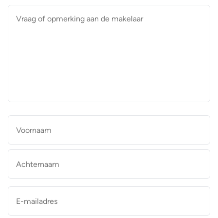
Vraag
of
opmerking
aan
de
makelaar
*
Naam
*
Vo
Ac
E-
mailadres
*